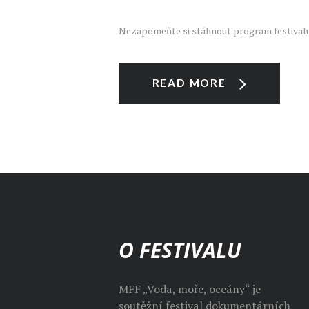
Nezapomeňte si stáhnout program festivalu
READ MORE
O FESTIVALU
MFF „Voda, moře, oceány“ je
soutěžní festival dokumentárních