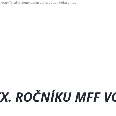
inečný. Gratulujeme všem výhercům a děkujeme...
X. ROČNÍKU MFF 