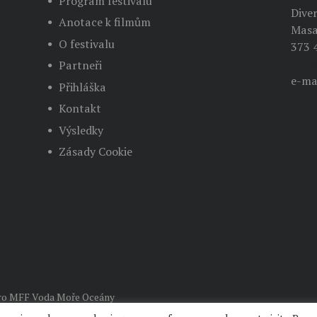
Program festivalu
Dive
Anotace k filmům
Masa
O festivalu
373 
Mila
Partneři
e-ma
Přihláška
Kontakt
Výsledky
Zásady Cookie
o MFF Voda Moře Oceány