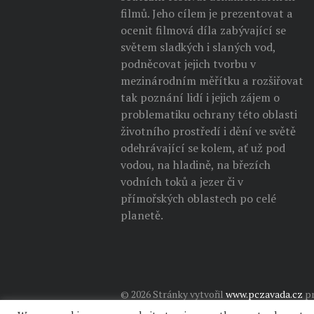
filmů. Jeho cílem je prezentovat a
ocenit filmová díla zabývající se
světem sladkých i slaných vod,
podněcovat jejich tvorbu v
mezinárodním měřítku a rozšiřovat
tak poznání lidí i jejich zájem o
problematiku ochrany této oblasti
životního prostředí i dění ve světě
odehrávající se kolem, ať už pod
vodou, na hladině, na březích
vodních toků a jezer či v
přímořských oblastech po celé
planetě.
© 2026 Stránky vytvořil
www.pczavada.cz
pr