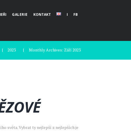
EŘI
GALERIE
KONTAKT
I
FB
2023
Monthly Archives: Září 2023
TĚZOVÉ
 světa. Vybrat ty nejlepší z nejlepších je