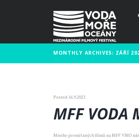
MONTHLY ARCHIVES: ZÁŘÍ 20
Posted
16.9.2023
MFF VODA 
Mnoho promítaných filmů na MFF VMO nás zas