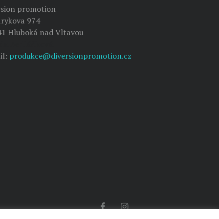
rsion promotion
rykova 974
41 Hluboká nad Vltavou
da Sedláčková
il:
produkce@diversionpromotion.cz