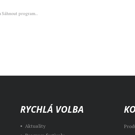
 Sáhnout program...
RYCHLÁ VOLBA
K
Aktuality
Prod