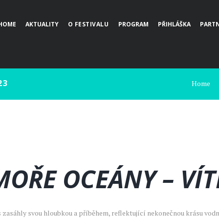
HOME
AKTUALITY
O FESTIVALU
PROGRAM
PŘIHLÁŠKA
PARTN
23
Home
MOŘE OCEÁNY – VÍ
áhly svou hloubkou a příběhem, reflektující nekonečnou krásu vodního