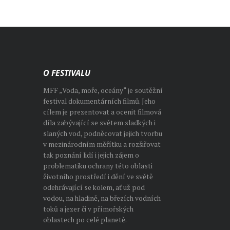
O FESTIVALU
MFF „Voda, moře, oceány“ je soutěžní
festival dokumentárních filmů. Jeho
cílem je prezentovat a ocenit filmová
díla zabývající se světem sladkých i
slaných vod, podněcovat jejich tvorbu
v mezinárodním měřítku a rozšiřovat
tak poznání lidí i jejich zájem o
problematiku ochrany této oblasti
životního prostředí i dění ve světě
odehrávající se kolem, ať už pod
vodou, na hladině, na březích vodních
toků a jezer či v přímořských
oblastech po celé planetě.