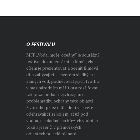
O FESTIVALU
MFF „Voda, moře, oceány“ je soutěžní
festival dokumentárních filmů. Jeho
cílem je prezentovat a ocenit filmová
díla zabývající se světem sladkých i
slaných vod, podněcovat jejich tvorbu
v mezinárodním měřítku a rozšiřovat
tak poznání lidí i jejich zájem o
problematiku ochrany této oblasti
životního prostředí i dění ve světě
odehrávající se kolem, ať už pod
vodou, na hladině, na březích vodních
toků a jezer či v přímořských
oblastech po celé planetě.