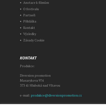
Anotace k filmům
O festivalu
Partneři
Přihláška
Kontakt
Výsledky
Zásady Cookie
KONTAKT
Produkce:
Diversion promotion
Masarykova 974
373 41 Hluboká nad Vltavou
Milada Sedláčková
e-mail:
produkce@diversionpromotion.cz