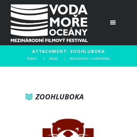
ATTACHMENT: ZOOHLUBOKA
Home
Akupi
Attachment: zoohluboka
ZOOHLUBOKA