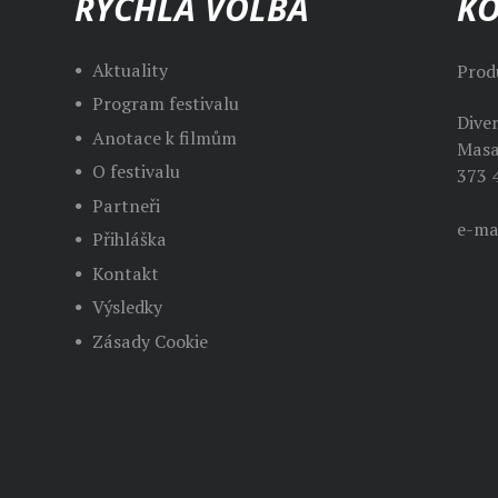
RYCHLÁ VOLBA
K
Aktuality
Prod
Program festivalu
Dive
Anotace k filmům
Masa
O festivalu
373 
Mila
Partneři
e-ma
Přihláška
Kontakt
Výsledky
Zásady Cookie