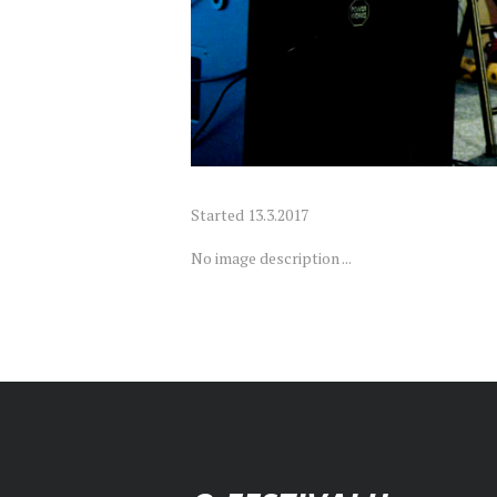
Started
13.3.2017
No image description ...