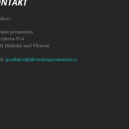
ONTAKT
ukce:
rsion promotion
rykova 974
41 Hluboká nad Vltavou
da Sedláčková
il:
produkce@diversionpromotion.cz