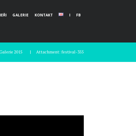
EŘI
GALERIE
KONTAKT
I
FB
Galerie 2015
Attachment: festival-355