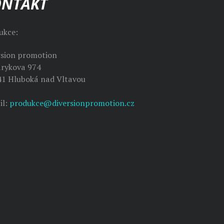
ONTAKT
ukce:
rsion promotion
rykova 974
41 Hluboká nad Vltavou
da Sedláčková
il:
produkce@diversionpromotion.cz