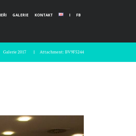
EŘI
GALERIE
KONTAKT
I
FB
Galerie 2017
Attachment: BV9F5244