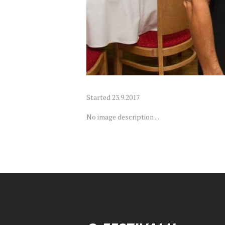
Started
23.9.2017
No image description ...