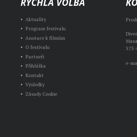
RYCHLÁ VOLBA
K
Aktuality
Prod
Program festivalu
Dive
Anotace k filmům
Masa
O festivalu
373 
Mila
Partneři
e-ma
Přihláška
Kontakt
Výsledky
Zásady Cookie