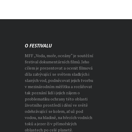
O FESTIVALU
MFF „Voda, moře, oceány“ je soutěžní
festival dokumentárních filmů. Jeho
cílem je prezentovat a ocenit filmová
díla zabývající se světem sladkých i
slaných vod, podněcovat jejich tvorbu
v mezinárodním měřítku a rozšiřovat
tak poznání lidí i jejich zájem o
problematiku ochrany této oblasti
životního prostředí i dění ve světě
odehrávající se kolem, ať už pod
vodou, na hladině, na březích vodních
toků a jezer či v přímořských
oblastech po celé planetě.