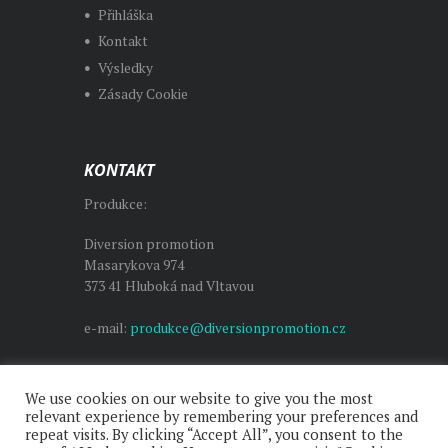
Přihláška
Kontakt
Výsledky
Zásady Cookie
KONTAKT
Produkce:
Diversion promotion
Masarykova 974
373 41 Hluboká nad Vltavou
Milada Sedláčková
e-mail:
produkce@diversionpromotion.cz
We use cookies on our website to give you the most
relevant experience by remembering your preferences and
repeat visits. By clicking “Accept All”, you consent to the