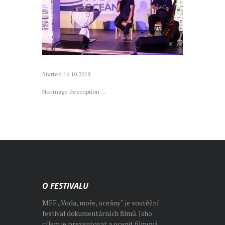
Started
16.10.2019
No image description ...
O FESTIVALU
MFF „Voda, moře, oceány“ je soutěžní
festival dokumentárních filmů. Jeho
cílem je prezentovat a ocenit filmová