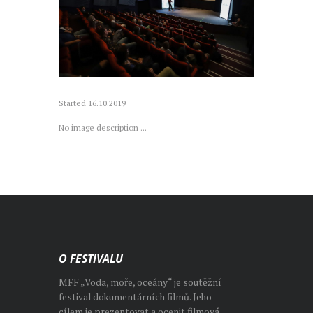
Started
16.10.2019
No image description ...
O FESTIVALU
MFF „Voda, moře, oceány“ je soutěžní
festival dokumentárních filmů. Jeho
cílem je prezentovat a ocenit filmová