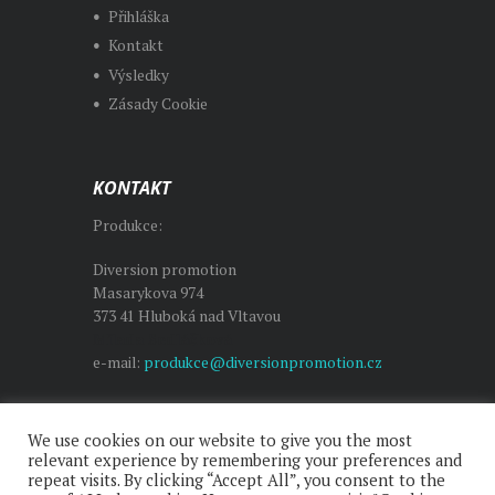
Přihláška
Kontakt
Výsledky
Zásady Cookie
KONTAKT
Produkce:
Diversion promotion
Masarykova 974
373 41 Hluboká nad Vltavou
Milada Sedláčková
e-mail:
produkce@diversionpromotion.cz
We use cookies on our website to give you the most
relevant experience by remembering your preferences and
repeat visits. By clicking “Accept All”, you consent to the