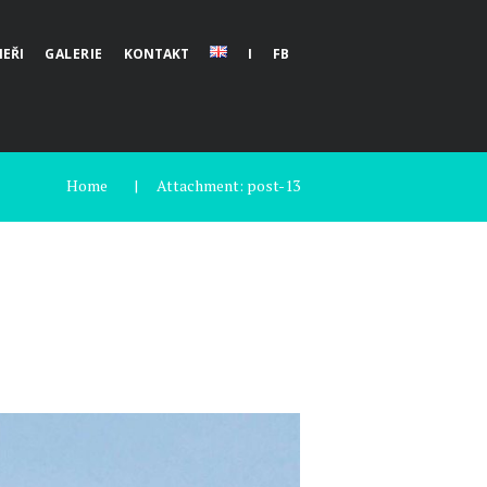
EŘI
GALERIE
KONTAKT
I
FB
Home
Attachment: post-13