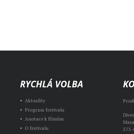
RYCHLÁ VOLBA
K
Aktuality
Prod
Program festivalu
Dive
Anotace k filmům
Masa
O festivalu
373 