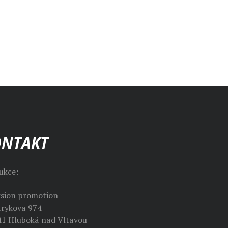
ONTAKT
ukce:
rsion promotion
rykova 974
41 Hluboká nad Vltavou