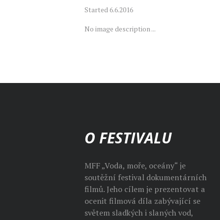
Started
6.6.2016
No image description ...
O FESTIVALU
MFF „Voda, moře, oceány“ je
soutěžní festival dokumentárních
filmů. Jeho cílem je prezentovat a
ocenit filmová díla zabývající se
světem sladkých i slaných vod,